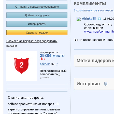
Комплименты
Отправить приватное сообщение
1 комплиментов в гостевой 
Добавить в друзья
Airinka88
13.08.20
Игнорировать
Срочно жду оплату
сроки вышли
www.nn.ru/community
Сделать подарок
Вы не авторизованы! Чтоб
Совместная покупка: сбор предоплаты,
раздачи
популярность:
39384 место
-8 ↓
Метки лидеров
рейтинг
465
?
Привилегированный
пользователь
2
уровня
Интервью
Статистика портрета:
сейчас просматривают портрет - 0
зарегистрированные пользователи
посетившие портрет за 7 дней - 0